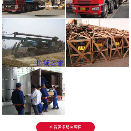
输服务
子产品
兰州物流机械设备运
兰州物流电动车、摩
输
托车托
兰州长途搬家搬厂服
务
查看更多服务项目