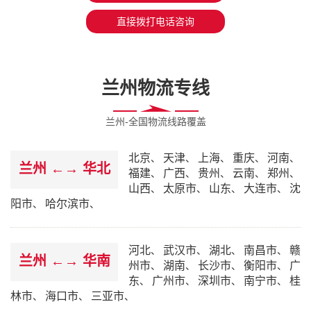
直接拨打电话咨询
兰州物流专线
兰州-全国物流线路覆盖
北京
天津
上海
重庆
河南
、
、
、
、
、
兰州 ←→ 华北
福建
广西
贵州
云南
郑州
、
、
、
、
、
山西
太原市
山东
大连市
沈
、
、
、
、
阳市
哈尔滨市
、
、
河北
武汉市
湖北
南昌市
赣
、
、
、
、
兰州 ←→ 华南
州市
湖南
长沙市
衡阳市
广
、
、
、
、
东
广州市
深圳市
南宁市
桂
、
、
、
、
林市
海口市
三亚市
、
、
、