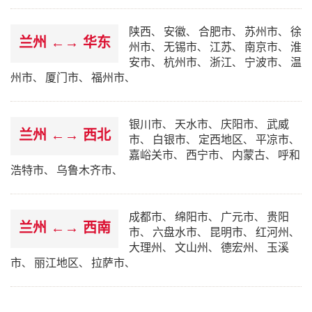
陕西
安徽
合肥市
苏州市
徐
、
、
、
、
兰州 ←→ 华东
州市
无锡市
江苏
南京市
淮
、
、
、
、
安市
杭州市
浙江
宁波市
温
、
、
、
、
州市
厦门市
福州市
、
、
、
银川市
天水市
庆阳市
武威
、
、
、
兰州 ←→ 西北
市
白银市
定西地区
平凉市
、
、
、
、
嘉峪关市
西宁市
内蒙古
呼和
、
、
、
浩特市
乌鲁木齐市
、
、
成都市
绵阳市
广元市
贵阳
、
、
、
兰州 ←→ 西南
市
六盘水市
昆明市
红河州
、
、
、
、
大理州
文山州
德宏州
玉溪
、
、
、
市
丽江地区
拉萨市
、
、
、