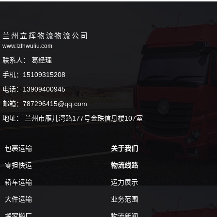
兰州立辉物流物流公司
www.lzlhwuliu.com
联系人： 葛经理
手机：15109315208
电话：13909400945
邮箱：787296415@qq.com
地址： 兰州市雁儿湾路177号金珠信息楼107室
包裹运输
关于我们
零担快运
物流线路
轿车运输
运力展示
大件运输
业务范围
搬家搬厂
物流新闻